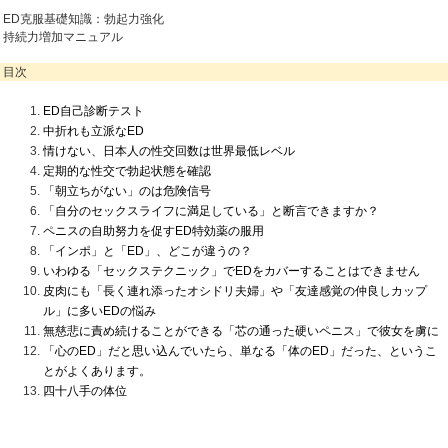
ED克服基礎知識：勃起力強化
持続力増加マニュアル
目次
ED自己診断テスト
中折れも立派なED
情けない、日本人の性交回数は世界最低レベル
定期的な性交で勃起状態を確認
「朝立ちがない」のは危険信号
「自分のセックスライフに満足している」と断言できますか？
ペニスの自助努力を促すED特効薬の服用
「インポ」と「ED」、どこが違うの？
いわゆる「セックステクニック」でEDをカバーすることはできません
皮肉にも「長く連れ添ったオシドリ夫婦」や「友達感覚の仲良しカップ
ル」に多いEDの悩み
無慈悲に責め続けることができる「芯の通った硬いペニス」で彼女を虜に
「心のED」だと思い込んでいたら、単なる「体のED」だった、というこ
とがよくあります。
四十八手の体位